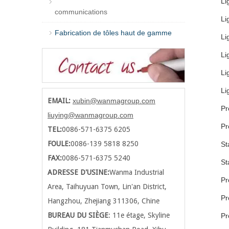
Li
communications
Li
Fabrication de tôles haut de gamme
Li
Li
Li
Li
EMAIL:
xubin@wanmagroup.com
Pr
liuying@wanmagroup.com
Pr
TEL:
0086-571-6375 6205
FOULE:
0086-139 5818 8250
St
FAX:
0086-571-6375 5240
St
ADRESSE D'USINE:
Wanma Industrial
Pr
Area, Taihuyuan Town, Lin'an District,
Pr
Hangzhou, Zhejiang 311306, Chine
BUREAU DU SIÈGE
: 11e étage, Skyline
Pr