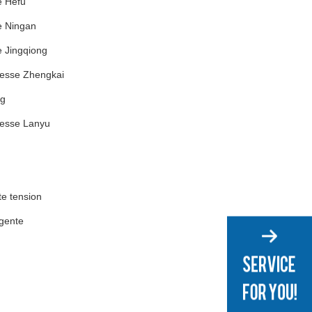
e Hefu
e Ningan
e Jingqiong
tesse Zhengkai
ng
tesse Lanyu
te tension
igente