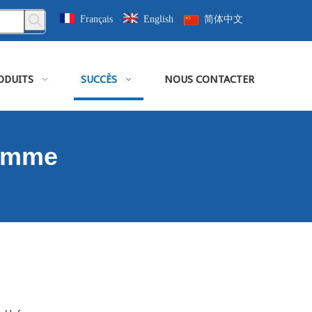
Français
|
English
|
简体中文
ODUITS
SUCCÈS
NOUS CONTACTER
gamme