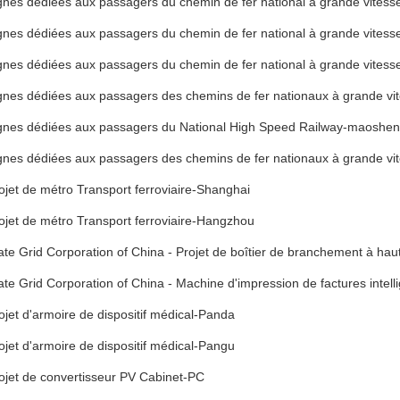
gnes dédiées aux passagers du chemin de fer national à grande vitess
gnes dédiées aux passagers du chemin de fer national à grande vitess
gnes dédiées aux passagers du chemin de fer national à grande vitess
gnes dédiées aux passagers des chemins de fer nationaux à grande vi
gnes dédiées aux passagers du National High Speed ​​Railway-maoshe
gnes dédiées aux passagers des chemins de fer nationaux à grande vi
ojet de métro Transport ferroviaire-Shanghai
ojet de métro Transport ferroviaire-Hangzhou
ate Grid Corporation of China - Projet de boîtier de branchement à hau
ate Grid Corporation of China - Machine d'impression de factures intell
ojet d'armoire de dispositif médical-Panda
ojet d'armoire de dispositif médical-Pangu
ojet de convertisseur PV Cabinet-PC