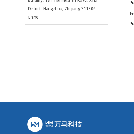
Building, 181 Tianmushan Road, Xihu
Pr
District, Hangzhou
, Zhejiang 311306,
Te
Chine
Pr