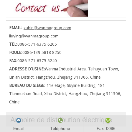
EMAIL:
xubin@wanmagroup.com
liuying@wanmagroup.com
TEL:
0086-571-6375 6205
FOULE:
0086-139 5818 8250
FAX:
0086-571-6375 5240
ADRESSE D'USINE:
Wanma Industrial Area, Taihuyuan Town,
Lin'an District, Hangzhou, Zhejiang 311306, Chine
BUREAU DU SIÈGE
: 11e étage, Skyline Building, 181
Tianmushan Road, Xihu District, Hangzhou
, Zhejiang 311306,
Chine
Armoire de distribution électrique
Email
Téléphone
Fax: 0086...