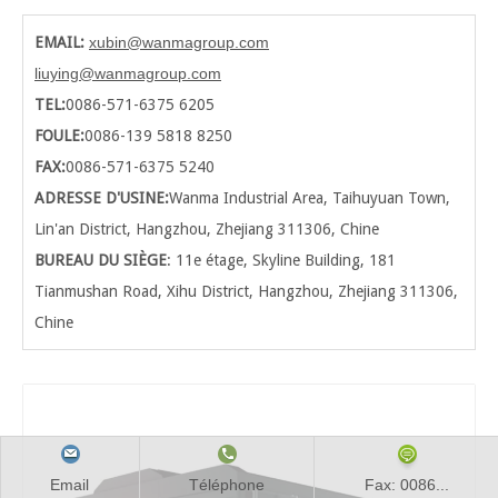
EMAIL:
xubin@wanmagroup.com
liuying@wanmagroup.com
TEL:
0086-571-6375 6205
FOULE:
0086-139 5818 8250
FAX:
0086-571-6375 5240
ADRESSE D'USINE:
Wanma Industrial Area, Taihuyuan Town,
Lin'an District, Hangzhou, Zhejiang 311306, Chine
BUREAU DU SIÈGE
: 11e étage, Skyline Building, 181
Tianmushan Road, Xihu District, Hangzhou
, Zhejiang 311306,
Chine
Email
Téléphone
Fax: 0086...